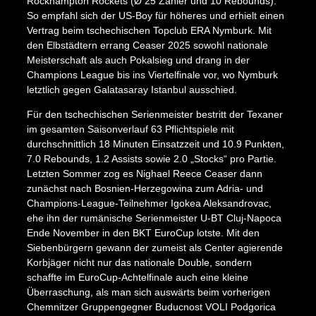
Rockhampton Rockets (Ø 25 Zähler und 10 Rebounds).
So empfahl sich der US-Boy für höheres und erhielt einen
Vertrag beim tschechischen Topclub ERA Nymburk. Mit
den Elbstädtern errang Ceaser 2025 sowohl nationale
Meisterschaft als auch Pokalsieg und drang in der
Champions League bis ins Viertelfinale vor, wo Nymburk
letztlich gegen Galatasaray Istanbul ausschied.
Für den tschechischen Serienmeister bestritt der Texaner
im gesamten Saisonverlauf 63 Pflichtspiele mit
durchschnittlich 18 Minuten Einsatzzeit und 10.9 Punkten,
7.0 Rebounds, 1.2 Assists sowie 2.0 „Stocks“ pro Partie.
Letzten Sommer zog es Nighael Reece Ceaser dann
zunächst nach Bosnien-Herzegowina zum Adria- und
X
Champions-League-Teilnehmer Igokea Aleksandrovac,
ehe ihn der rumänische Serienmeister U-BT Cluj-Napoca
Ende November in den BKT EuroCup lotste. Mit den
Siebenbürgern gewann der zumeist als Center agierende
Korbjäger nicht nur das nationale Double, sondern
schaffte im EuroCup-Achtelfinale auch eine kleine
Überraschung, als man sich auswärts beim vorherigen
Chemnitzer Gruppengegner Buducnost VOLI Podgorica