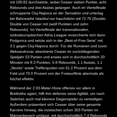
mit 100:82 durchsetzte, wobei Ceaser sieben Punkte, acht
Rebounds und drei Assists gelangen. Auch im Viertelfinale
schnupperte Cluj-Napoca an der Sensation und unterlag
bei Bahcesehir Istanbul nur hauchdünn mit 72:75 (Double-
Double von Ceaser mit zwölf Punkten und zehn
Rebounds). Im Viertelfinale der transnationalen,
südosteuropäischen Adria-League revanchierte sich dann
Podgorica und setzte sich in der „Best-of-Five-Serie“ mit
3:1 gegen Cluj-Napoca durch. Für die Rumänen und zuvor
Aleksandrovac absolvierte Ceaser im zurückliegenden
Spieljahr 53 Partien und erwies sich in durchschnittlich 20
Minuten mit 8.3 Punkten, 5.8 Rebounds, 1.1 Assists, 1.1
„Stocks“ sowie Trefferquoten von 61.2 Prozent aus dem
Feld und 70.0 Prozent von der Freiwurflinie abermals als
höchst effektiv.
Während der 2.03-Meter-Hüne offensiv vor allem in
Brettnähe agiert, hilft ihm defensiv seine Agilität, um nach
Switches auch mal kleinere Gegenspieler zu verteidigen.
Außerdem präsentiert sich Ceaser über seine gesamte
Karriere hinweg, die inzwischen schon 303 Partien im
Männerbereich umfasst, mit durchschnittlich 7.4 Rebounds