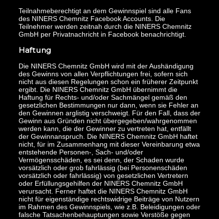
Teilnahmeberechtigt an dem Gewinnspiel sind alle Fans
des NINERS Chemnitz Facebook Accounts. Die
Teilnehmer werden zeitnah durch die NINERS Chemnitz
GmbH per Privatnachricht in Facebook benachrichtigt.
Haftung
Die NINERS Chemnitz GmbH wird mit der Aushändigung
des Gewinns von allen Verpflichtungen frei, sofern sich
nicht aus diesen Regelungen schon ein früherer Zeitpunkt
ergibt. Die NINERS Chemnitz GmbH übernimmt die
Haftung für Rechts- und/oder Sachmängel gemäß den
gesetzlichen Bestimmungen nur dann, wenn sie Fehler an
den Gewinnen arglistig verschweigt. Für den Fall, dass der
Gewinn aus Gründen nicht übergegeben/wahrgenommen
werden kann, die der Gewinner zu vertreten hat, entfällt
der Gewinnanspruch. Die NINERS Chemnitz GmbH haftet
nicht, für im Zusammenhang mit dieser Vereinbarung etwa
entstehende Personen-, Sach- und/oder
Vermögensschäden, es sei denn, der Schaden wurde
vorsätzlich oder grob fahrlässig (bei Personenschäden
vorsätzlich oder fahrlässig) von gesetzlichen Vertretern
oder Erfüllungsgehilfen der NINERS Chemnitz GmbH
verursacht. Ferner haftet die NINERS Chemnitz GmbH
nicht für eigenständige rechtswidrige Beiträge von Nutzern
im Rahmen des Gewinnspiels, wie z.B. Beleidigungen oder
falsche Tatsachenbehauptungen sowie Verstöße gegen