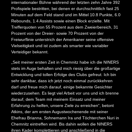
internationaler Bühne während der letzten zehn Jahre 392
Profispiele bestritten, bei denen er durchschnittlich fast 25
Minuten auf dem Feld stand und im Mittel 10.8 Punkte, 6.0
Rebounds, 1.4 Assists sowie einen Block erzielte. Mit
Trefferquoten von 55 Prozent aus dem Zweierbereich, 31
Prozent von der Dreier- sowie 70 Prozent von der
Freiwurflinie unterstrich der Amerikaner seine offensive
Vielseitigkeit und ist zudem als smarter wie variabler
Verteidiger bekannt.
„Seit meiner ersten Zeit in Chemnitz habe ich die NINERS
stets im Auge behalten und mich riesig über die großartige
Entwicklung und tollen Erfolge des Clubs gefreut. Ich bin
sehr dankbar, dass ich jetzt noch einmal zurückkehren
darf und freue mich darauf, einige bekannte Gesichter
wiederzusehen. Es liegt viel Arbeit vor uns und ich brenne
darauf, dem Team mit meinem Einsatz und meiner
Erfahrung zu helfen, unsere Ziele zu erreichen“, betont
Atkins, der am ersten Augustwochenende mit seiner
Ehefrau Brianna, Sohnemann Ira und Töchterchen Nuri in
Chemnitz eintreffen wird. Bis dahin wollen die NINERS
ihren Kader komplettieren und anschließend in die