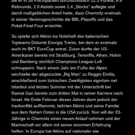
die er in 35 Pflichtpartien durchschnittlich 12.3 Punkte, 6.6
Rebounds, 2.0 Assists sowie 1.4 „Stocks“ auflegte und
damit maßgeblichen Anteil hatte, dass Chemnitz erstmals
in seiner Vereinsgeschichte die BBL-Playoffs und das
Pokal-Final-Four erreichte.
So spielte sich Atkins ins Notizheft des italienischen
Topteams Dolomiti Energia Trento, bei dem er erstmals
auch im BKT EuroCup antrat. Zuvor durfte der US-
Amerikaner bereits mit Straßburg, Teneriffa, Athen, Holon
und Bamberg reichlich Champions-League-Luft
schnuppern. Nach einem Jahr am Fuße der Alpen
wechselte der abgezockte „Big Man“ zu Reggio Emilia,
X
anschließend zum türkischen Zweitligisten sigortam.net
Istanbul und letzten Sommer mit der Unterschrift bei
Ramat Gan bereits zum dritten Mal in seiner Karriere nach
Israel. Als Ende Februar dieses Jahres dann jedoch der
Irankonflikt aufflammte, kehrten Atkins und seine Familie
aus dem Nahen Osten in die USA zurück. Nun will der 33-
Jährige in Chemnitz einen neuen Anlauf nehmen und der
Mannschaft vor allem mit seiner enormen Erfahrung
helfen. In Europa hat Atkins auf nationaler wie