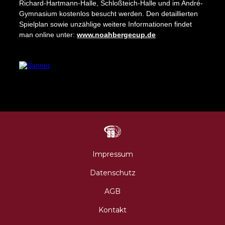
Richard-Hartmann-Halle, Schloßteich-Halle und im André-
Gymnasium kostenlos besucht werden. Den detaillierten
Spielplan sowie unzählige weitere Informationen findet
man online unter:
www.noahbergecup.de
Impressum
Datenschutz
AGB
N
Impressum
Datenschutz
AGB
Kontakt