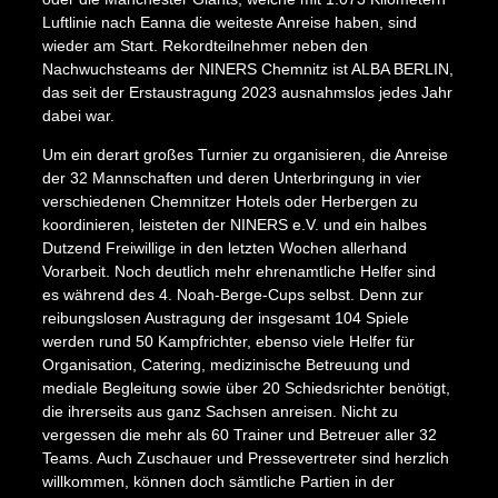
Luftlinie nach Eanna die weiteste Anreise haben, sind
X
wieder am Start. Rekordteilnehmer neben den
Nachwuchsteams der NINERS Chemnitz ist ALBA BERLIN,
das seit der Erstaustragung 2023 ausnahmslos jedes Jahr
dabei war.
Um ein derart großes Turnier zu organisieren, die Anreise
der 32 Mannschaften und deren Unterbringung in vier
verschiedenen Chemnitzer Hotels oder Herbergen zu
koordinieren, leisteten der NINERS e.V. und ein halbes
Dutzend Freiwillige in den letzten Wochen allerhand
Vorarbeit. Noch deutlich mehr ehrenamtliche Helfer sind
es während des 4. Noah-Berge-Cups selbst. Denn zur
reibungslosen Austragung der insgesamt 104 Spiele
werden rund 50 Kampfrichter, ebenso viele Helfer für
Organisation, Catering, medizinische Betreuung und
mediale Begleitung sowie über 20 Schiedsrichter benötigt,
die ihrerseits aus ganz Sachsen anreisen. Nicht zu
vergessen die mehr als 60 Trainer und Betreuer aller 32
Teams. Auch Zuschauer und Pressevertreter sind herzlich
willkommen, können doch sämtliche Partien in der