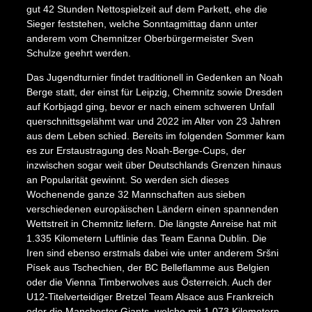
gut 42 Stunden Nettospielzeit auf dem Parkett, ehe die
Sieger feststehen, welche Sonntagmittag dann unter
anderem vom Chemnitzer Oberbürgermeister Sven
Schulze geehrt werden.
Das Jugendturnier findet traditionell in Gedenken an Noah
Berge statt, der einst für Leipzig, Chemnitz sowie Dresden
auf Korbjagd ging, bevor er nach einem schweren Unfall
querschnittsgelähmt war und 2022 im Alter von 23 Jahren
aus dem Leben schied. Bereits im folgenden Sommer kam
es zur Erstaustragung des Noah-Berge-Cups, der
inzwischen sogar weit über Deutschlands Grenzen hinaus
an Popularität gewinnt. So werden sich dieses
Wochenende ganze 32 Mannschaften aus sieben
verschiedenen europäischen Ländern einen spannenden
Wettstreit in Chemnitz liefern. Die längste Anreise hat mit
1.335 Kilometern Luftlinie das Team Eanna Dublin. Die
Iren sind ebenso erstmals dabei wie unter anderem Sršni
Písek aus Tschechien, der BC Belleflamme aus Belgien
oder die Vienna Timberwolves aus Österreich. Auch der
U12-Titelverteidiger Bretzel Team Alsace aus Frankreich
oder die Manchester Giants, welche mit 1.073 Kilometern