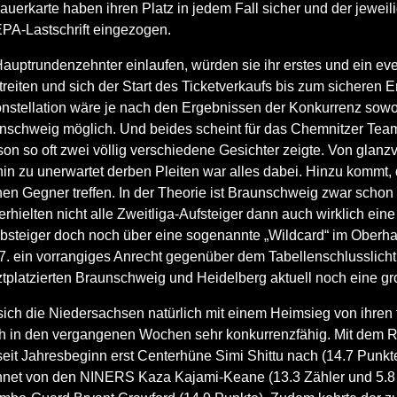
Dauerkarte haben ihren Platz in jedem Fall sicher und der jeweil
PA-Lastschrift eingezogen.
Hauptrundenzehnter einlaufen, würden sie ihr erstes und ein eve
treiten und sich der Start des Ticketverkaufs bis zum sicheren E
nstellation wäre je nach den Ergebnissen der Konkurrenz sowo
unschweig möglich. Und beides scheint für das Chemnitzer Tea
son so oft zwei völlig verschiedene Gesichter zeigte. Von glanz
hin zu unerwartet derben Pleiten war alles dabei. Hinzu komm
hen Gegner treffen. In der Theorie ist Braunschweig zwar schon
 erhielten nicht alle Zweitliga-Aufsteiger dann auch wirklich ei
bsteiger doch noch über eine sogenannte „Wildcard“ im Oberha
7. ein vorrangiges Anrecht gegenüber dem Tabellenschlusslicht
ztplatzierten Braunschweig und Heidelberg aktuell noch eine 
ch die Niedersachsen natürlich mit einem Heimsieg von ihren
ich in den vergangenen Wochen sehr konkurrenzfähig. Mit dem
seit Jahresbeginn erst Centerhüne Simi Shittu nach (14.7 Punk
chnet von den NINERS Kaza Kajami-Keane (13.3 Zähler und 5.8 