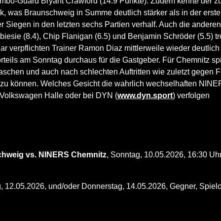
bo-Guard Bryant Crawford (14.9 Punkte). Zudem kehrte der zuv
k, was Braunschweig in Summe deutlich stärker als in der erst
r Siegen in den letzten sechs Partien verhalf. Auch die andere
iesie (8.4), Chip Flanigan (6.5) und Benjamin Schröder (5.5) t
 verpflichten Trainer Ramon Diaz mittlerweile wieder deutlich g
rteils am Sonntag durchaus für die Gastgeber. Für Chemnitz spri
schen und auch nach schlechten Auftritten wie zuletzt gegen Fr
 zu können. Welches Gesicht die wahrlich wechselhaften NIN
r Volkswagen Halle oder bei DYN (
www.dyn.sport
) verfolgen
chweig vs. NINERS Chemnitz
, Sonntag, 10.05.2026, 16:30 Uh
g, 12.05.2026, und/oder Donnerstag, 14.05.2026, Gegner, Spielo