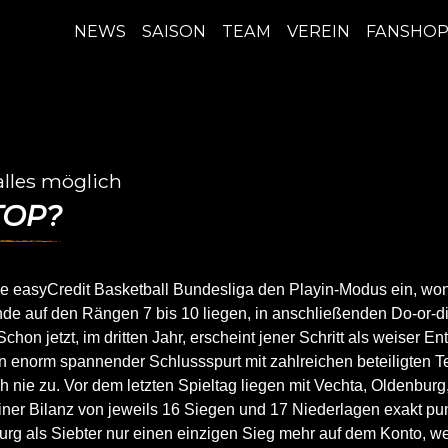
NINERS Chemnitz
NEWS
SAISON
TEAM
VEREIN
FANSHO
 alles möglich
TOP?
die easyCredit Basketball Bundesliga den Playin-Modus ein, w
de auf den Rängen 7 bis 10 liegen, in anschließenden Do-or-d
Schon jetzt, im dritten Jahr, erscheint jener Schritt als weiser En
 enorm spannender Schlussspurt mit zahlreichen beteiligten T
ch nie zu. Vor dem letzten Spieltag liegen mit Vechta, Oldenbur
einer Bilanz von jeweils 16 Siegen und 17 Niederlagen exakt pu
rg als Siebter nur einen einzigen Sieg mehr auf dem Konto, we