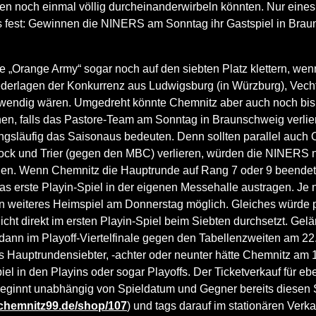
n noch einmal völlig durcheinanderwirbeln könnten. Nur eines 
s fest: Gewinnen die NINERS am Sonntag ihr Gastspiel in Braun
ie „Orange Army“ sogar noch auf den siebten Platz klettern, we
derlagen der Konkurrenz aus Ludwigsburg (in Würzburg), Vecht
wendig wären. Umgedreht könnte Chemnitz aber auch noch bis 
n, falls das Pastore-Team am Sonntag in Braunschweig verlier
ngsläufig das Saisonaus bedeuten. Denn sollten parallel auch
ck und Trier (gegen den MBC) verlieren, würden die NINERS n
schen. Wenn Chemnitz die Hauptrunde auf Rang 7 oder 9 beende
as erste Playin-Spiel in der eigenen Messehalle austragen. Je 
 weiteres Heimspiel am Donnerstag möglich. Gleiches würde pa
icht direkt im ersten Playin-Spiel beim Siebten durchsetzt. Gelä
 dann im Playoff-Viertelfinale gegen den Tabellenzweiten am 22
 Hauptrundensiebter, -achter oder neunter hätte Chemnitz am 12
piel in den Playins oder sogar Playoffs. Der Ticketverkauf für eb
eginnt unabhängig von Spieldatum und Gegner bereits diesen
s.chemnitz99.de/shop/107
) und tags darauf im stationären Verka