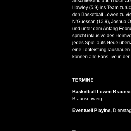
anschließend auch noch Com
Hawley (5.9) ins Team zurüc
den Basketball Löwen zu vie
N’Guessan (13.9), Joshua Ob
und unter dem Anfang Februar
spricht inklusive des Heimvo
jedes Spiel aufs Neue überra
eine Topleistung raushauen
können alle Fans live in de
TERMINE
Basketball Löwen Brauns
Braunschweig
Eventuell Playins
, Diensta