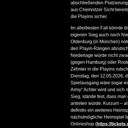
abschließenden Platzierunge
aus Chemnitzer Sicht bereit
die Playins sicher.
Im allerbesten Fall könnte d
eigenen Sieg auch noch Nie
Oldenburg (in München) not
den Playin-Rängen abrutsche
Niederlage würde nicht zwa
(gegen Hamburg) oder Rosto
Zehnter in die Playins rut
Dienstag, den 12.05.2026, d
Spielausgang wäre sogar ein
Army“ Achter wird und sich n
Sieg, stände fest, dass man
antreten würde. Kurzum – als
definitiv ein weiteres Heims
nächstmögliche Heimspiel b
Onlineshop (
https://ticket