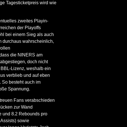
ige Tagesticketpreis wird wie
ntuelles zweites Playin-
rreichen der Playoffs
hl bei einem Sieg als auch
m durchaus wahrscheinlich,
vollen
t, dass die NINERS am
 abgestiegen, doch nicht
ne BBL-Lizenz, weshalb ein
us verblieb und auf eben
. So besteht auch im
große Spannung.
 treuen Fans verabschieden
 Rücken zur Wand
te und 8.2 Rebounds pro
Assists) sowie