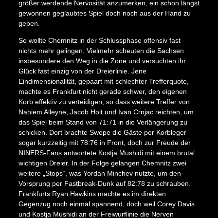
größer werdende Nervosität anzumerken, ein schon längst
gewonnen geglaubtes Spiel doch noch aus der Hand zu
geben.
So wollte Chemnitz in der Schlussphase offensiv fast
nichts mehr gelingen. Vielmehr scheuten die Sachsen
insbesondere den Weg in die Zone und versuchten ihr
Glück fast einzig von der Dreierlinie. Jene
Eindimensionalität, gepaart mit schlechter Trefferquote,
machte es Frankfurt nicht gerade schwer, den eigenen
Korb effektiv zu verteidigen, so dass weitere Treffer von
Nahiem Alleyne, Jacob Holt und Ivan Crnjac reichten, um
das Spiel beim Stand von 71:71 in die Verlängerung zu
schicken. Dort brachte Swope die Gäste per Korbleger
X
sogar kurzzeitig mit 78:76 in Front, doch zur Freude der
NINERS-Fans antwortete Kostja Mushidi mit einem brutal
wichtigen Dreier. In der Folge gelangen Chemnitz zwei
weitere „Stops“, was Yordan Minchev nutzte, um den
Vorsprung per Fastbreak-Dunk auf 82:78 zu schrauben.
Frankfurts Ryan Hawkins machte es im direkten
Gegenzug noch einmal spannend, doch weil Corey Davis
und Kostja Mushidi an der Freiwurflinie die Nerven