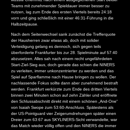
Teams mit zunehmender Spieldauer immer besser zu
nutzen, lag zum Ende des ersten Viertels bereits 24:18
vorn und ging schließlich mit einer 46:31-Führung in die
Halbzeitpause.
Nach dem Seitenwechsel sank zunächst die Trefferquote
der Hausherren zwar etwas ab, doch mit solider
Verteidigung gelang es dennoch, sich gegen teils
überforderte Frankfurter bis zur 28. Spielminute auf 57:40
abzusetzen. Alles sah nach einem recht ungefährdeten
Start-Ziel-Sieg aus, doch gerade das schien die NINERS
zu verleiten, immer unkonzentrierter zu werden und das
Spiel auf Sparflamme nach Hause bringen zu wollen. Der
nachlassende Fokus sollte dann aber zunehmend bestraft
werden. Frankfurt verkürzte zum Ende des dritten Viertels
binnen zwei Minuten schon auf zehn Zähler und eröffnete
den Schlussabschnitt direkt mit einem schönen „And-One“
von Isaiah Swope zum 53:60-Anschluss. Spätestens als
der US-Pointguard vier Zeigerumdrehungen später einen
Dreier zum 63:67 aus SKYLINERS-Sicht verwandelte, war
das Match wieder völlig offen und den NINERS die immer