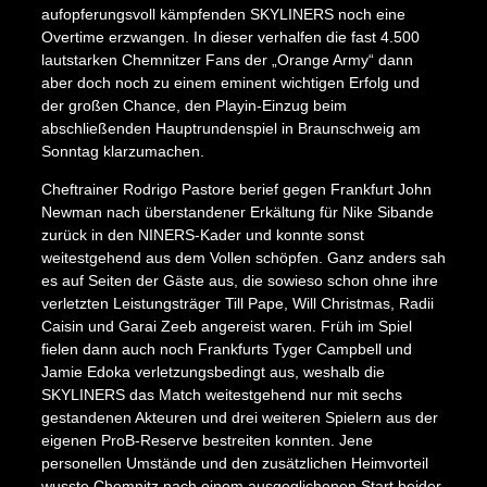
aufopferungsvoll kämpfenden SKYLINERS noch eine
Overtime erzwangen. In dieser verhalfen die fast 4.500
lautstarken Chemnitzer Fans der „Orange Army“ dann
aber doch noch zu einem eminent wichtigen Erfolg und
der großen Chance, den Playin-Einzug beim
abschließenden Hauptrundenspiel in Braunschweig am
Sonntag klarzumachen.
Cheftrainer Rodrigo Pastore berief gegen Frankfurt John
Newman nach überstandener Erkältung für Nike Sibande
zurück in den NINERS-Kader und konnte sonst
weitestgehend aus dem Vollen schöpfen. Ganz anders sah
es auf Seiten der Gäste aus, die sowieso schon ohne ihre
verletzten Leistungsträger Till Pape, Will Christmas, Radii
Caisin und Garai Zeeb angereist waren. Früh im Spiel
fielen dann auch noch Frankfurts Tyger Campbell und
Jamie Edoka verletzungsbedingt aus, weshalb die
SKYLINERS das Match weitestgehend nur mit sechs
gestandenen Akteuren und drei weiteren Spielern aus der
eigenen ProB-Reserve bestreiten konnten. Jene
personellen Umstände und den zusätzlichen Heimvorteil
wusste Chemnitz nach einem ausgeglichenen Start beider