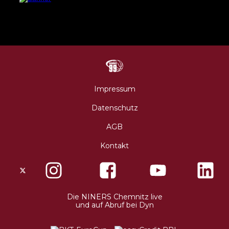
N
Impressum
Datenschutz
AGB
Kontakt
X
Instagram
Facebo
Die NINERS Chemnitz live
und auf Abruf bei Dyn