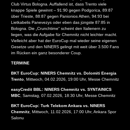
Club Virtus Bologna. Auffallend ist, dass Trento viele
knappe Spiele gewinnt – 91:90 gegen Podgorica, 89:87
über Trieste, 88:87 gegen Panionios Athen, 94:93 bei
Lietkabelis Panevezys oder eben das jüngste 87:85 in
Bologna. Die „Crunchtime“ scheint den Italienern zu
liegen, was die Aufgabe für Chemnitz nicht leichter macht.
Vielleicht aber hat der EuroCup mal wieder seine eigenen
Gesetze und den NINERS gelingt mit weit über 3.500 Fans
im Rücken ein ganz besonderer Coup.
TERMINE
BKT EuroCup: NINERS Chemnitz vs. Dolomiti Energia
Trento
, Mittwoch, 04.02.2026, 19:00 Uhr, Messe Chemnitz
Impressum
Datenschutz
AGB
easyCredit BBL: NINERS Chemnitz vs. SYNTAINICS
MBC
, Samstag, 07.02.2026, 18:30 Uhr, Messe Chemnitz
BKT EuroCup: Turk Telekom Ankara vs. NINERS
Chemnitz
, Mittwoch, 11.02.2026, 17:00 Uhr, Ankara Spor
Salonu