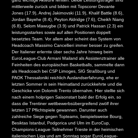
mittlerweile zurück und bilden mit Topscorer Devante
Jones (17.9), Andrej Jakimovski (11.9), Khalif Battle (8.6),
Jordan Bayehe (8.4), Peyton Aldridge (7.6), Cheikh Niang
(6.8), Selom Mawugbe (3.9) und Patrick Hassan (2.3) ein
leistungsstarkes sowie auf allen Positionen doppelt
besetztes Team. Vor allem aber scheint das System von
Headcoach Massimo Cancellieri immer besser zu greifen.
Der Italiener erlernte über sechs Jahre hinweg beim
EuroLeague-Club Armani Mailand als Assistenztrainer alle
Feinheiten des europäischen Basketballs, sammelte dann
als Headcoach bei CSP Limoges, SIG Straßburg und
PAOK Thessaloniki reichlich Auslandserfahrung, ehe er
letzten Sommer in sein Heimatland zurückkehrte und die
Geschicke von Dolomiti Trento übernahm. Hier stellte sich
nach einem holprigen Saisonstart bald der Erfolg ein, so
dass die Trentiner wettbewerbsübergreifend zwölf ihrer
letzten 17 Pflichtspiele gewannen. Darunter auch
zahlreiche Siege gegen Topteams, beispielsweise Bourg,
Besiktas Istanbul, Podgorica und Ulm im EuroCup,
Champions-League-Teilnehmer Trieste in der heimischen
italienischen Liga und am Sonntag sogar EuroLeague-