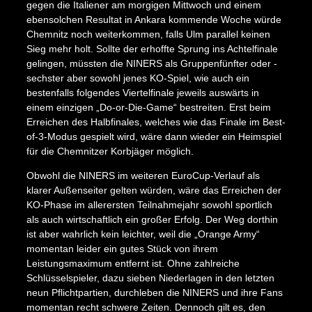
gegen die Italiener am morgigen Mittwoch und einem
ebensolchen Resultat in Ankara kommende Woche würde
Chemnitz noch weiterkommen, falls Ulm parallel keinen
Sieg mehr holt. Sollte der erhoffte Sprung ins Achtelfinale
gelingen, müssten die NINERS als Gruppenfünfter oder -
sechster aber sowohl jenes KO-Spiel, wie auch ein
bestenfalls folgendes Viertelfinale jeweils auswärts in
einem einzigen „Do-or-Die-Game“ bestreiten. Erst beim
Erreichen des Halbfinales, welches wie das Finale im Best-
of-3-Modus gespielt wird, wäre dann wieder ein Heimspiel
für die Chemnitzer Korbjäger möglich.
Obwohl die NINERS im weiteren EuroCup-Verlauf als
klarer Außenseiter gelten würden, wäre das Erreichen der
KO-Phase im allerersten Teilnahmejahr sowohl sportlich
als auch wirtschaftlich ein großer Erfolg. Der Weg dorthin
ist aber wahrlich kein leichter, weil die „Orange Army“
momentan leider ein gutes Stück von ihrem
Leistungsmaximum entfernt ist. Ohne zahlreiche
Schlüsselspieler, dazu sieben Niederlagen in den letzten
neun Pflichtpartien, durchleben die NINERS und ihre Fans
momentan recht schwere Zeiten. Dennoch gilt es, den