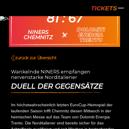
NINERS Chem
04.02.
TICKETS
81 : 67
DOLOMITI
NINERS
ENERGIA
vs.
CHEMNITZ
TRENTO
zurück zur Übersicht
Wankelnde NINERS empfangen
nervenstarke Norditaliener
DUELL DER GEGENSÄTZE
Im höchstwahrscheinlich letzten EuroCup-Heimspiel der
laufenden Saison trifft Chemnitz diesen Mittwoch in der
heimischen Messe auf das Team von Dolomiti Energia
Trento. Die Norditaliener sind bereits sicher für das
Achtelfinale qualifiziert und seit Wochen in bestechender