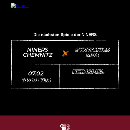
Die nächsten Spiele der NINERS
NINERS
SYNTAINICS
T
vs.
CHEMNITZ
MBC
HEIMSPIEL
07.02.
18:30 UHR
N