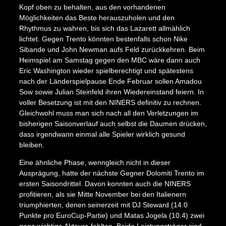
Kopf oben zu behalten, aus den vorhandenen
Möglichkeiten das Beste herauszuholen und den
Rhythmus zu wahren, bis sich das Lazarett allmählich
lichtet. Gegen Trento könnten bestenfalls schon Nike
Sibande und John Newman aufs Feld zurückkehren. Beim
Heimspiel am Samstag gegen den MBC wäre dann auch
Eric Washington wieder spielberechtigt und spätestens
nach der Länderspielpause Ende Februar sollen Amadou
Sow sowie Julian Steinfeld ihren Wiedereinstand feiern. In
voller Besetzung ist mit den NINERS definitiv zu rechnen.
X
Gleichwohl muss man sich nach all den Verletzungen im
bisherigen Saisonverlauf auch selbst die Daumen drücken,
dass irgendwann einmal alle Spieler wirklich gesund
bleiben.
Eine ähnliche Phase, wenngleich nicht in dieser
Ausprägung, hatte der nächste Gegner Dolomiti Trento im
ersten Saisondrittel. Davon konnten auch die NINERS
profitieren, als sie Mitte November bei den Italienern
triumphierten, denen seinerzeit mit DJ Steward (14.0
Punkte pro EuroCup-Partie) und Matas Jogela (10.4) zwei
ganz wichtige Akteure fehlten. Beide Leistungsträger sind