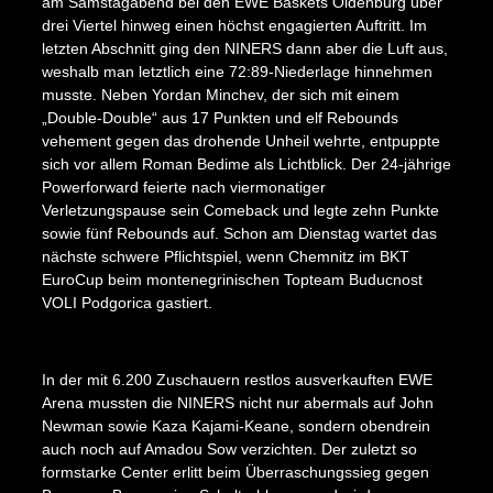
am Samstagabend bei den EWE Baskets Oldenburg über
drei Viertel hinweg einen höchst engagierten Auftritt. Im
letzten Abschnitt ging den NINERS dann aber die Luft aus,
weshalb man letztlich eine 72:89-Niederlage hinnehmen
musste. Neben Yordan Minchev, der sich mit einem
„Double-Double“ aus 17 Punkten und elf Rebounds
vehement gegen das drohende Unheil wehrte, entpuppte
sich vor allem Roman Bedime als Lichtblick. Der 24-jährige
Powerforward feierte nach viermonatiger
Verletzungspause sein Comeback und legte zehn Punkte
sowie fünf Rebounds auf. Schon am Dienstag wartet das
nächste schwere Pflichtspiel, wenn Chemnitz im BKT
EuroCup beim montenegrinischen Topteam Buducnost
VOLI Podgorica gastiert.
In der mit 6.200 Zuschauern restlos ausverkauften EWE
Arena mussten die NINERS nicht nur abermals auf John
Newman sowie Kaza Kajami-Keane, sondern obendrein
auch noch auf Amadou Sow verzichten. Der zuletzt so
formstarke Center erlitt beim Überraschungssieg gegen