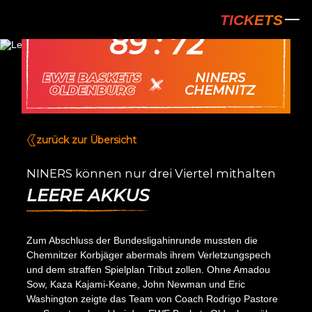
NINERS Chem
24.01.
TICKETS
89 : 72
EWE BASKETS
NINERS
vs.
OLDENBURG
CHEMNITZ
zurück zur Übersicht
NINERS können nur drei Viertel mithalten
LEERE AKKUS
Zum Abschluss der Bundesligahinrunde mussten die
Chemnitzer Korbjäger abermals ihrem Verletzungspech
und dem straffen Spielplan Tribut zollen. Ohne Amadou
Sow, Kaza Kajami-Keane, John Newman und Eric
Washington zeigte das Team von Coach Rodrigo Pastore