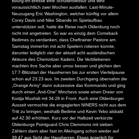
Bourg-en-Bresse eine Schulterblessur und wird
voraussichtlich zwei Wochen ausfallen. Last-Minute-
Neuzugang Eric Washington, welcher künftig vor allem
Corey Davis und Nike Sibande im Spielaufbau
unterstützen soll, hatte die Reise nach Oldenburg noch
nicht mit angetreten. So war es einzig dem Comeback
Bedimes zu verdanken, dass Cheftrainer Pastore am
Samstag immerhin mit acht Spielern rotieren konnte,
darunter lediglich vier der aktuell acht ausländischen
Akteure des Chemnitzer Kaders. Die Verbliebenen
machten ihre Sache aber umso besser und glichen den
17:7-Blitzstart der Hausherren bis zur ersten Viertelpause
schon auf 23:23 aus. Im zweiten Durchgang übernahm die
„Orange Army“ dann sukzessive das Kommando und ging
durch einen „And-One“ Minchevs sowie einen Dreier von
Kostja Mushidi mit 34:28 in Front. Auch eine Oldenburger
Auszeit vermochte die engagierten NINERS nicht aus dem
Tritt zu bringen, weshalb Bedime und Kevin Yebo alsbald
auf 42:30 erhöhten. Kurz vor der Halbzeit verkürzte
Oldenburgs Pointguard Chris Clemmons mit sieben
Zählern dann aber fast im Alleingang schon wieder auf
39:47 aus Sicht der Hausherren. Etwas ärgerlich für