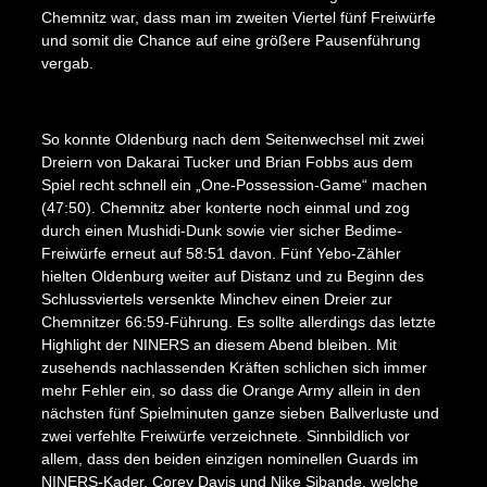
Chemnitz war, dass man im zweiten Viertel fünf Freiwürfe
und somit die Chance auf eine größere Pausenführung
vergab.
So konnte Oldenburg nach dem Seitenwechsel mit zwei
Dreiern von Dakarai Tucker und Brian Fobbs aus dem
Spiel recht schnell ein „One-Possession-Game“ machen
(47:50). Chemnitz aber konterte noch einmal und zog
durch einen Mushidi-Dunk sowie vier sicher Bedime-
X
Freiwürfe erneut auf 58:51 davon. Fünf Yebo-Zähler
hielten Oldenburg weiter auf Distanz und zu Beginn des
Schlussviertels versenkte Minchev einen Dreier zur
Chemnitzer 66:59-Führung. Es sollte allerdings das letzte
Highlight der NINERS an diesem Abend bleiben. Mit
zusehends nachlassenden Kräften schlichen sich immer
mehr Fehler ein, so dass die Orange Army allein in den
nächsten fünf Spielminuten ganze sieben Ballverluste und
zwei verfehlte Freiwürfe verzeichnete. Sinnbildlich vor
allem, dass den beiden einzigen nominellen Guards im
NINERS-Kader, Corey Davis und Nike Sibande, welche