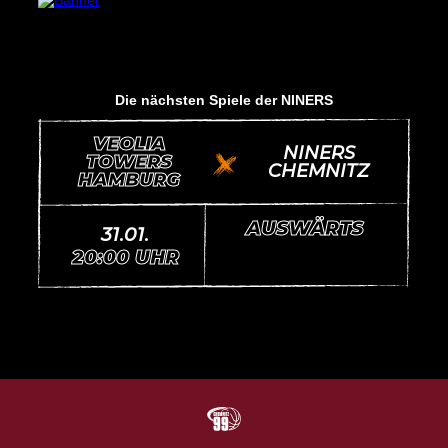
Die nächsten Spiele der NINERS
VEOLIA
NINERS
TOWERS
vs.
CHEMNITZ
HAMBURG
AUSWÄRTS
31.01.
20:00 UHR
N