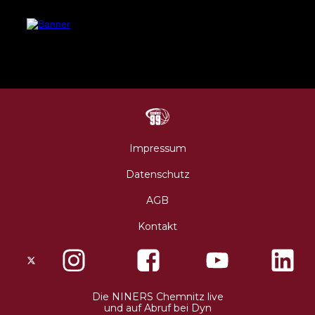
N
Impressum
Datenschutz
AGB
Kontakt
X
Instagram
Facebo
Die NINERS Chemnitz live
und auf Abruf bei Dyn