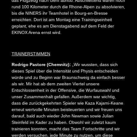
das Flugzeug nach Genf abhob. Abschließend waren noch
rund 100 Kilometer durch die Rhone-Alpen zu absolvieren,
bis die NINERS ihr Teamhotel in Bourg-en-Bresse
erreichten. Dort ist am Montag eine Trainingseinheit
geplant, ehe es am Dienstagabend auf dem Feld der
EKINOX Arena ernst wird.
TRAINERSTIMMEN
Rodrigo Pastore (Chemnitz):
„Wir wussten, dass sich
dieses Spiel über die Intensität und Physis entscheiden
würde und zu Beginn war Braunschweig da einfach besser
als wir. Mir hat ab dem zweiten Viertel unsere
Entschlossenheit in der Offensive, die Wurfauswahl und
unser Zusammenhalt gefallen. Außerdem war wichtig,
dass die zurückgekehrten Spieler wie Kaza Kajami-Keane
erneut wertvolle Minuten beisteuerten und wir freuen uns
darauf, bald auch wieder John Newman sowie Julian
Steinfeld im Kader zu haben. Obwohl wir zuletzt kaum
trainieren konnten, macht das Team Fortschritte und wir
werden versuchen, jede Minute zu nutzen, um diese