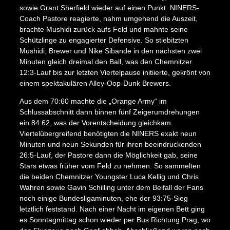
sowie Grant Sherfield wieder auf einen Punkt. NINERS-
Coach Pastore reagierte, nahm umgehend die Auszeit,
brachte Mushidi zurück aufs Feld und mahnte seine
Schützlinge zu engagierter Defensive. So stiebitzten
Mushidi, Brewer und Nike Sibande in den nächsten zwei
Minuten gleich dreimal den Ball, was den Chemnitzer
12:3-Lauf bis zur letzten Viertelpause initiierte, gekrönt von
einem spektakulären Alley-Oop-Dunk Brewers.
Aus dem 70:60 machte die „Orange Army“ im
Schlussabschnitt dann binnen fünf Zeigerumdrehungen
ein 84:62, was der Vorentscheidung gleichkam.
Viertelübergreifend benötigten die NINERS exakt neun
Minuten und neun Sekunden für ihren beeindruckenden
X
26:5-Lauf, der Pastore dann die Möglichkeit gab, seine
Stars etwas früher vom Feld zu nehmen. So sammelten
die beiden Chemnitzer Youngster Luca Kellig und Chris
Wahren sowie Gavin Schilling unter dem Beifall der Fans
noch einige Bundesligaminuten, ehe der 93:75-Sieg
letztlich feststand. Nach einer Nacht im eigenen Bett ging
es Sonntagmittag schon wieder per Bus Richtung Prag, wo