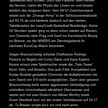
Spielweise sehr schwer. Doch das Pastore-Team behielt
die Nerven, nahm die Physis der Löwen an und bewies
letztlich den längeren Atem. Vom 58:57-Zwischenstand
setzte sich die „Orange-Army“ in der Schlussviertelstunde
auf 93:75 ab und kletterte dadurch auf den vierten
Tabellenplatz der easyCredit Basketball Bundesliga. Keine
20 Stunden später ging es dann schon wieder auf Reisen,
von Chemnitz über Prag und Genf ins französische Bourg-
en-Bresse, wo die NINERS am Dienstagabend ihr
nächstes EuroCup-Match bestreiten.
Gegen Braunschweig schickte Cheftrainer Rodrigo
Pastore zu Beginn mit Corey Davis und Kaza Kajami-
Keane erneut zwei Spielmacher sowie die „Twin-Tower“
Kevin Yebo und Amadou Sow aufs Feld. Komplettiert von
Kostja Mushidi gestaltete Chemnitz die Auftaktminuten bis
zum Stand von 9:9 recht ausgeglichen. Dann aber gewann
Braunschweig dank seiner aggressiven Verteidigung und
schnellem Umschaltspiel allmählich Oberwasser und
setzte sich mit zwei Dreiern von Adrian Worthy sowie
Grant Sherfield kurz vor der ersten Viertelpause auf 24:17
ab. Ty Brewer sorgte kurz vor und nach jener