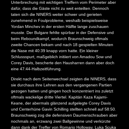
Unterbrechung mit wichtigen Treffern vom Perimeter aber
dafür, dass die Gäste nicht zu weit enteilten. Dennoch
taten sich die NINERS weiter schwer und gerieten
zunehmend in Foulprobleme, weshalb beispielsweise
Yordan Minchev in der ersten Hälfte lange zuschauen
musste. Der Bulgare fehlte spürbar in der Defensive und
beim Reboundkampf, wodurch Braunschweig oftmals
zweite Chancen bekam und nach 18 gespielten Minuten
die Nase mit 40:39 knapp vorn hatte. Ein kleiner
Schlussspurt, maßgeblich initiiert von Amadou Sow und
Corey Davis, bescherte den Hausharren dann aber doch
eine 47:44-Halbzeitführung.
Direkt nach dem Seitenwechsel zeigten die NINERS, dass
sie durchaus ihre Lehren aus den vergangenen Partien
gezogen hatten und gingen hoch konzentriert ins zuletzt
oftmals wackelige dritte Viertel. Kapitän Kaza Kajami-
Keane, der abermals glänzend aufgelegte Corey Davis
und Centerhüne Gavin Schilling stellten schnell auf 58:50.
Braunschweig zog die defensiven Daumenschrauben aber
nochmals an, erzwang zwei Ballgewinne und verkürzte
dann dank der Treffer von Romario Holloway, Luka Scuka