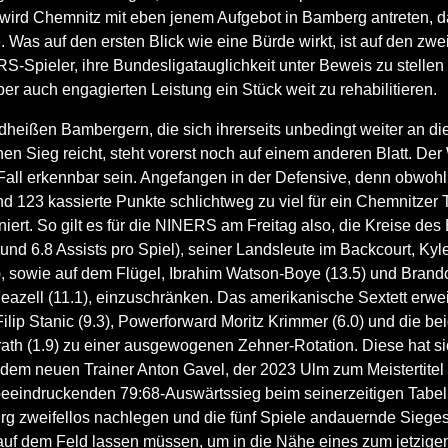
 wird Chemnitz mit eben jenem Aufgebot in Bamberg antreten,
. Was auf den ersten Blick wie eine Bürde wirkt, ist auf den zwe
-Spieler, ihre Bundesligatauglichkeit unter Beweis zu stellen 
r auch engagierten Leistung ein Stück weit zu rehabilitieren.
dheißen Bambergern, die sich ihrerseits unbedingt weiter an die
nen Sieg reicht, steht vorerst noch auf einem anderen Blatt. Der
Fall erkennbar sein. Angefangen in der Defensive, denn obwoh
ind 123 kassierte Punkte schlichtweg zu viel für ein Chemnitzer T
iniert. So gilt es für die NINERS am Freitag also, die Kreise d
d 6.8 Assists pro Spiel), seiner Landsleute im Backcourt, Kyle
 sowie auf dem Flügel, Ibrahim Watson-Boye (13.5) und Brando
eazell (11.1), einzuschränken. Das amerikanische Sextett erwe
lip Stanic (9.3), Powerforward Moritz Krimmer (6.0) und die be
ath (1.9) zu einer ausgewogenen Zehner-Rotation. Diese hat s
 dem neuen Trainer Anton Gavel, der 2023 Ulm zum Meistertitel 
eeindruckenden 79:68-Auswärtssieg beim seinerzeitigen Tabell
rg zweifellos nachlegen und die fünf Spiele andauernde Siegess
uf dem Feld lassen müssen, um in die Nähe eines zum jetzige