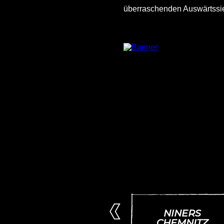
überraschenden Auswärtss
AUSWÄRTS
prev
NINERS
CHEMNITZ