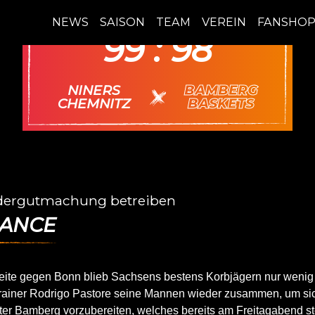
NINERS Chemnitz
13.04.
NEWS
SAISON
TEAM
VEREIN
FANSHO
99 : 98
NINERS
BAMBERG
vs.
CHEMNITZ
BASKETS
dergutmachung betreiben
HANCE
eite gegen Bonn blieb Sachsens bestens Korbjägern nur wenig 
ftrainer Rodrigo Pastore seine Mannen wieder zusammen, um sic
r Bamberg vorzubereiten, welches bereits am Freitagabend ste