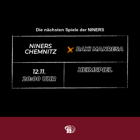
Die nächsten Spiele der NINERS
TS
NINERS
BAXI MANRESA
vs.
G
CHEMNITZ
B
HEIMSPIEL
12.11.
20:00 UHR
N