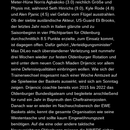
Meter-Hüne Norris Agbakoko (3.0) reichlich Größe und
Physis mit, während Seth Hinrichs (9.0), Kyle Rode (4.8)
und Alen Pjanic (4.5) viel Gefahr vom Flügel ausstrahlen.
Ob der siebte ausländische Akteur, US-Guard Eli Brooks,
der letztes Jahr noch in Italien glänzte und zu
Saisonbeginn in vier Pflichtpartien für Oldenburg
durchschnittlich 8.5 Punkte erzielte, zum Einsatz kommt,
ist dagegen offen. Dafür gehört „Verteidigungsminister“
Max DiLeo nach überstandener Verletzung seit nunmehr
drei Wochen wieder zur festen Oldenburger Rotation und
wird unter dem neuen Coach Mladen Drijencic vor allem
seine Defensivqualitäten einbringen wollen. Wie sich der
Trainerwechsel insgesamt nach einer Woche Amtszeit auf
die Spielweise der Baskets auswirkt, wird sich am Sonntag
zeigen. Drijencic coachte bereits von 2015 bis 2022 das
Oldenburger Bundesligateam und begleitete anschließend
für rund ein Jahr in Bayreuth den Cheftrainerposten.
Danach war er wieder im Nachwuchsbereich der EWE
Baskets aktiv, kennt die gesamte Organisation wie seine
Westentasche und sollte kaum Eingewöhnungszeit
benötigen. Auf die eine oder andere taktische
Neuausrichtung Oldenburgs müssen die NINERS sicher