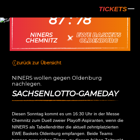
NINERS Chem
10.11.
TICKETS
87 : 78
NINERS
EWE BASKETS
vs.
CHEMNITZ
OLDENBURG
zurück zur Übersicht
NINERS wollen gegen Oldenburg
nachlegen.
SACHSENLOTTO-GAMEDAY
Diesen Sonntag kommt es um 16:30 Uhr in der Messe
Chemnitz zum Duell zweier Playoff-Aspiranten, wenn die
NINERS als Tabellendritter die aktuell zehntplatzierten
EWE Baskets Oldenburg empfangen. Beide Teams
trennen zwar sieben Ränge, zu diesem frühen Zeitpunkt