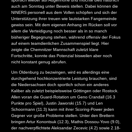
auch am Sonntag unter Beweis stellen. Dabei können die
NINERS personell aus dem Vollen schöpfen und sich der
Unterstützung ihrer treuen wie lautstarken Fangemeinde
gewiss sein. Mit dem eigenen Anhang im Rücken soll vor
allem die Verteidigung noch besser als in so manch
bisheriger Begegnung stehen, während offensiv der Fokus
auf einem teamdienlichen Zusammenspiel liegt. Hier
zeigte die Chemnitzer Mannschaft zuletzt klare
Fortschritte, konnte das Potenzial bisweilen aber noch
X
nicht konstant genug abrufen.
Um Oldenburg zu bezwingen, wird es allerdings eine
durchgehend hochkonzentrierte Leistung brauchen, sind
die Niedersachsen doch sportlich schon ein anderes
Kaliber als zuletzt beispielsweise Göttingen oder Rostock.
Allen voran die Guard-Rotation um Geno Crandall (16.3
Punkte pro Spiel), Justin Jaworski (15.7) und Len
Schoormann (11.3) kann mit ihrer Scoring-Power jeden
Gegner vor große Probleme stellen. Unter den Brettern
bringen Artur Konontsuk (12.3), Mathis Dossou-Yovo (9.0),
der nachverpflichtete Aleksandar Zecevic (4.2) sowie 2.18-