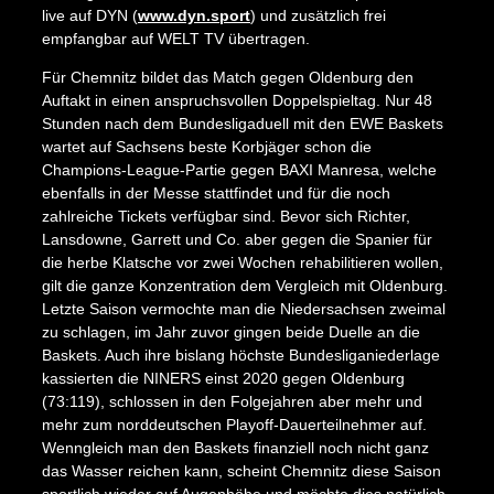
live auf DYN (
www.dyn.sport
) und zusätzlich frei
empfangbar auf WELT TV übertragen.
Für Chemnitz bildet das Match gegen Oldenburg den
Auftakt in einen anspruchsvollen Doppelspieltag. Nur 48
Stunden nach dem Bundesligaduell mit den EWE Baskets
wartet auf Sachsens beste Korbjäger schon die
Champions-League-Partie gegen BAXI Manresa, welche
ebenfalls in der Messe stattfindet und für die noch
zahlreiche Tickets verfügbar sind. Bevor sich Richter,
Lansdowne, Garrett und Co. aber gegen die Spanier für
die herbe Klatsche vor zwei Wochen rehabilitieren wollen,
gilt die ganze Konzentration dem Vergleich mit Oldenburg.
Letzte Saison vermochte man die Niedersachsen zweimal
zu schlagen, im Jahr zuvor gingen beide Duelle an die
Baskets. Auch ihre bislang höchste Bundesliganiederlage
kassierten die NINERS einst 2020 gegen Oldenburg
(73:119), schlossen in den Folgejahren aber mehr und
mehr zum norddeutschen Playoff-Dauerteilnehmer auf.
Wenngleich man den Baskets finanziell noch nicht ganz
das Wasser reichen kann, scheint Chemnitz diese Saison
sportlich wieder auf Augenhöhe und möchte dies natürlich