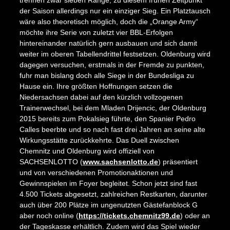
der Saison allerdings nur ein einziger Sieg. Ein Platztausch
wäre also theoretisch möglich, doch die „Orange Army“
möchte ihre Serie von zuletzt vier BBL-Erfolgen
hintereinander natürlich gern ausbauen und sich damit
weiter im oberen Tabellendrittel festsetzen. Oldenburg wird
dagegen versuchen, erstmals in der Fremde zu punkten,
fuhr man bislang doch alle Siege in der Bundesliga zu
Hause ein. Ihre größten Hoffnungen setzen die
Niedersachsen dabei auf den kürzlich vollzogenen
Trainerwechsel, bei dem Mladen Drijencic, der Oldenburg
2015 bereits zum Pokalsieg führte, den Spanier Pedro
Calles beerbte und so nach fast drei Jahren an seine alte
Wirkungsstätte zurückkehrte. Das Duell zwischen
Chemnitz und Oldenburg wird offiziell von
SACHSENLOTTO (
www.sachsenlotto.de
) präsentiert
und von verschiedenen Promotionaktionen und
Gewinnspielen im Foyer begleitet. Schon jetzt sind fast
4.500 Tickets abgesetzt, zahlreichen Restkarten, darunter
auch über 200 Plätze im ungenutzten Gästefanblock G
aber noch online (
https://tickets.chemnitz99.de
) oder an
der Tageskasse erhältlich. Zudem wird das Spiel wieder